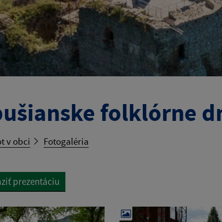
ušianske folklórne dn
t v obci
Fotogaléria
ziť prezentáciu