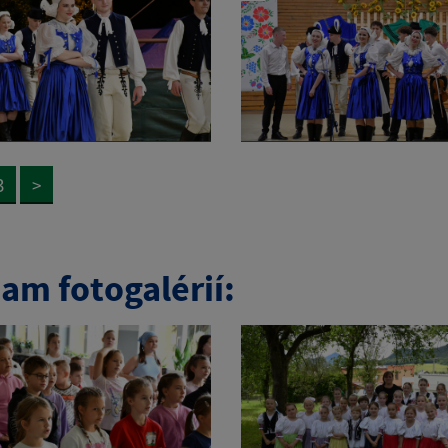
3
>
am fotogalérií: