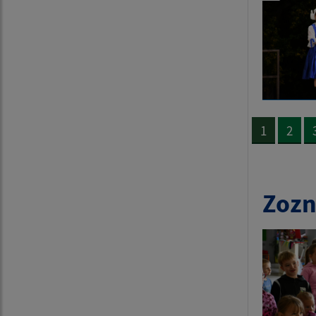
1
2
Zozn