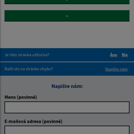
>
Je táto stránka užitočná?
Áno
Nie
Boli tieto 
Boli 
Našli ste na stránke chybu?
Napíšte nám
Napíšte nám:
Meno (povinné)
E-mailová adresa (povinné)