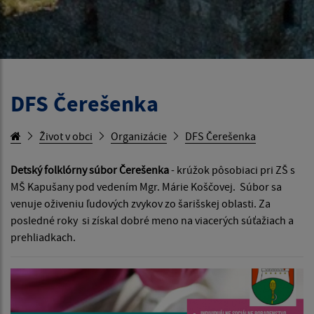
DFS Čerešenka
Život v obci
Organizácie
DFS Čerešenka
Detský folklórny súbor Čerešenka
- krúžok pôsobiaci pri ZŠ s
MŠ Kapušany pod vedením Mgr. Márie Koščovej. Súbor sa
venuje oživeniu ľudových zvykov zo šarišskej oblasti. Za
posledné roky si získal dobré meno na viacerých súťažiach a
prehliadkach.