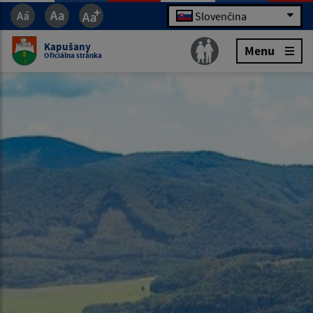
Slovenčina
Kapušany
Menu
Oficiálna stránka