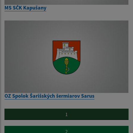
MS SČK Kapušany
OZ Spolok Šarišských šermiarov Sarus
1
2