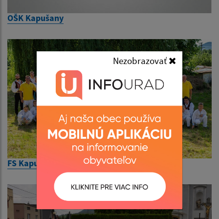
OŠK Kapušany
Nezobrazovať
FS Kapušančan