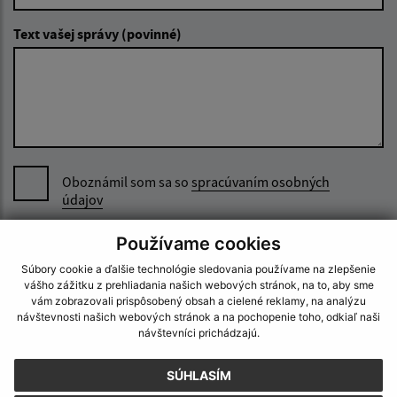
Text vašej správy (povinné)
Oboznámil som sa so
spracúvaním osobných
údajov
Google reCaptcha Response
Používame cookies
Odoslať správu
Súbory cookie a ďalšie technológie sledovania používame na zlepšenie
vášho zážitku z prehliadania našich webových stránok, na to, aby sme
vám zobrazovali prispôsobený obsah a cielené reklamy, na analýzu
návštevnosti našich webových stránok a na pochopenie toho, odkiaľ naši
Úradné hodiny:
návštevníci prichádzajú.
Deň
Čas doobeda
Čas poobede
SÚHLASÍM
Pondelok:
07:30 - 12:00
13:00 - 15:30