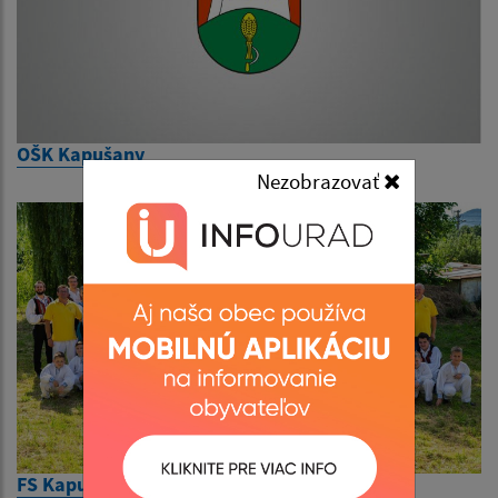
OŠK Kapušany
Nezobrazovať
FS Kapušančan