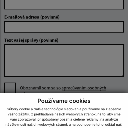
E-mailová adresa (povinné)
Text vašej správy (povinné)
Oboznámil som sa so
spracúvaním osobných
údajov
Používame cookies
Google reCaptcha Response
Odoslať správu
Súbory cookie a ďalšie technológie sledovania používame na zlepšenie
vášho zážitku z prehliadania našich webových stránok, na to, aby sme
vám zobrazovali prispôsobený obsah a cielené reklamy, na analýzu
návštevnosti našich webových stránok a na pochopenie toho, odkiaľ naši