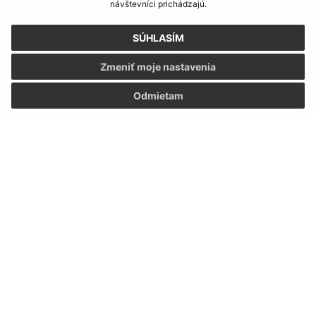
návštevníci prichádzajú.
Úradné hodiny:
SÚHLASÍM
Deň
Čas doobeda
Čas poobede
Pondelok:
07:30 - 12:00
13:00 - 15:30
Zmeniť moje nastavenia
Utorok:
07:30 - 12:00
13:00 - 15:30
Odmietam
Streda:
07:30 - 12:00
13:00 - 16:30
Štvrtok:
nestránkový deň
Piatok:
07:30 - 12:00
13:00 - 14:30
Obedňajšia prestávka:
12:00 - 13:00
Číslo účtu IBAN: SK74 0200 0000 0000 0362 4572
Kontakt:
Obecný úrad Kapušany
Hlavná 104/6
082 12 Kapušany