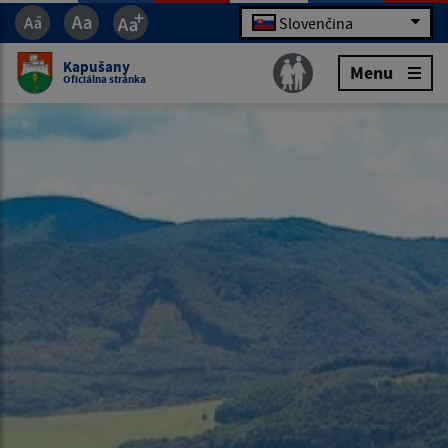
Slovenčina
Kapušany
Menu
Oficiálna stránka