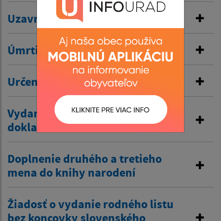
Uzavretie manželstva
Úmrtie
Určenie otcovstva
Vydanie duplikátu matričného
dokladu
Doplnenie druhého a tretieho
mena do knihy narodení
Žiadosť o vydanie rodného listu
bez koncovky slovenského