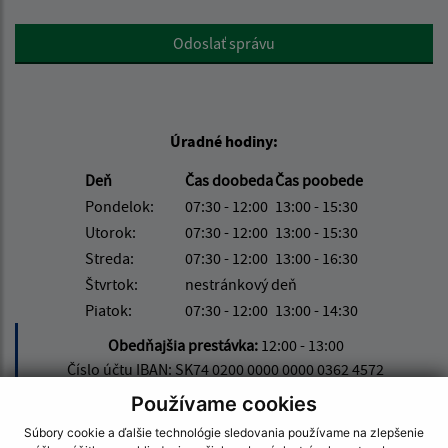
Google reCaptcha Response
Odoslať správu
Úradné hodiny:
Deň
Čas doobeda
Čas poobede
Pondelok:
07:30 - 12:00
13:00 - 15:30
Utorok:
07:30 - 12:00
13:00 - 15:30
Streda:
07:30 - 12:00
13:00 - 16:30
Štvrtok:
nestránkový deň
Piatok:
07:30 - 12:00
13:00 - 14:30
Obedňajšia prestávka:
12:00 - 13:00
Číslo účtu IBAN: SK74 0200 0000 0000 0362 4572
Používame cookies
Súbory cookie a ďalšie technológie sledovania používame na zlepšenie