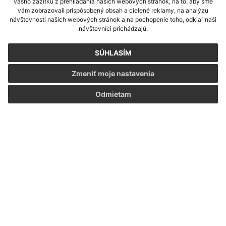
Kontakt:
vášho zážitku z prehliadania našich webových stránok, na to, aby sme
vám zobrazovali prispôsobený obsah a cielené reklamy, na analýzu
návštevnosti našich webových stránok a na pochopenie toho, odkiaľ naši
Obecný úrad Kapušany
návštevníci prichádzajú.
Hlavná 104/6
082 12 Kapušany
SÚHLASÍM
info@kapusany.sk
Zmeniť moje nastavenia
+421 517 941 102
Odmietam
IČO: 00327239