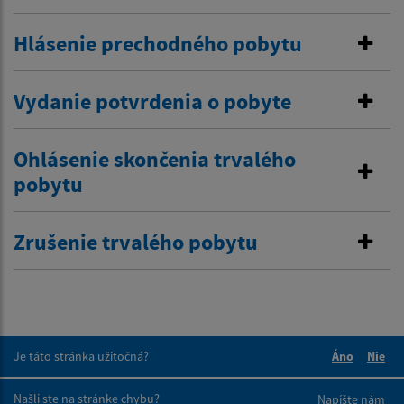
Hlásenie prechodného pobytu
Vydanie potvrdenia o pobyte
Ohlásenie skončenia trvalého
pobytu
Zrušenie trvalého pobytu
Je táto stránka užitočná?
Áno
Nie
Boli tieto 
Boli 
Našli ste na stránke chybu?
Napíšte nám