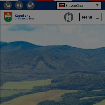
Slovenčina
Kapušany
Menu
Oficiálna stránka