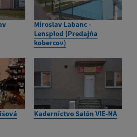
av
Miroslav Labanc -
Lensplod (Predajňa
kobercov)
nišová
Kaderníctvo Salón VIE-NA