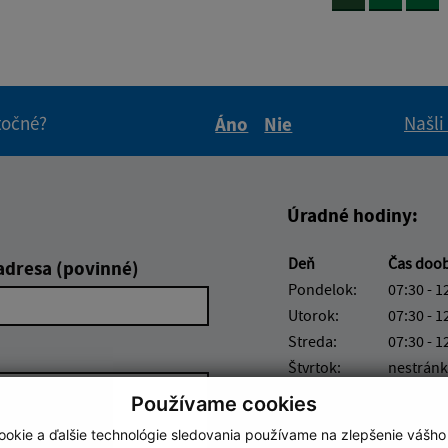
itočné?
Našli
Áno
Nie
Boli tieto informácie pre 
Boli tieto informáci
Úradné hodiny:
Deň
Čas doo
adresa (povinné)
Pondelok:
07:30 - 1
Utorok:
07:30 - 1
Streda:
07:30 - 1
Štvrtok:
nestránk
Piatok:
07:30 - 1
Používame cookies
Obedňajšia prestáv
okie a ďalšie technológie sledovania používame na zlepšenie vášho