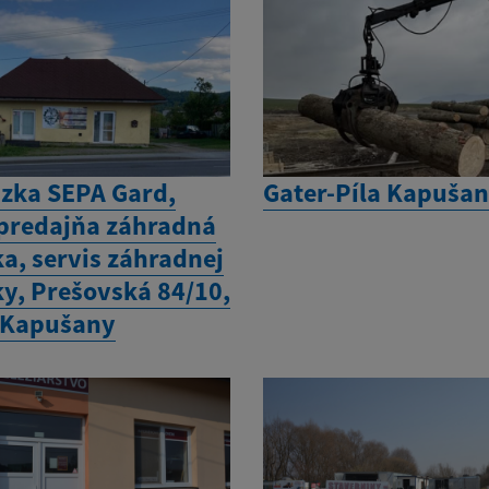
zka SEPA Gard,
Gater-Píla Kapuša
- predajňa záhradná
a, servis záhradnej
ky, Prešovská 84/10,
 Kapušany