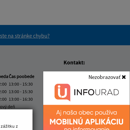
 ste na stránke chybu?
vás užitočné?
e pre vás užitočné?
Kontakt:
Obecný úrad Kapušany
beda
Čas poobede
Nezobrazovať
Hlavná 104/6
2:00
13:00 - 15:30
082 12 Kapušany
2:00
13:00 - 15:30
2:00
13:00 - 16:30
info@kapusany.sk
ový deň
+421 517 941 102
2:00
13:00 - 14:30
IČO: 00327239
ka:
12:00 - 13:00
 zážitku z