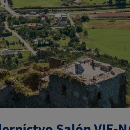
erníctvo Salón VIE-N