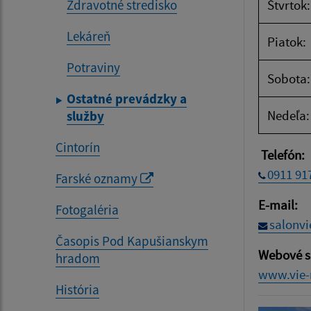
Zdravotné stredisko
Štvrtok:
Lekáreň
Piatok:
Potraviny
Sobota:
Ostatné prevádzky a
Nedeľa:
služby
Cintorín
Telefón:
0911 91
Farské oznamy
E-mail:
Fotogaléria
salonv
Časopis Pod Kapušianskym
Webové s
hradom
www.vie-
História