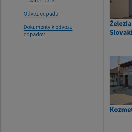
Natur-pack
Odvoz odpadu
Železi
Dokumenty k odvozu
Slovak
odpadov
Kozmet