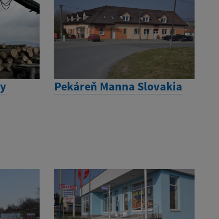
ny
Pekáreň Manna Slovakia