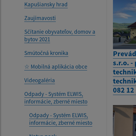
Kapušiansky hrad
Zaujímavosti
Sčítanie obyvateľov, domov a
bytov 2021
Prevád
Smútočná kronika
s.r.o. 
☆ Mobilná aplikácia obce
technik
techni
Videogaléria
082 12
Odpady - Systém ELWIS,
informácie, zberné miesto
Odpady - Systém ELWIS,
informácie, zberné miesto