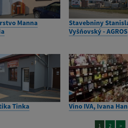
arstvo Manna
Stavebniny Stanisl
ia
Vyšňovský - AGROS
ika Tinka
Víno IVA, Ivana Ha
1
2
>