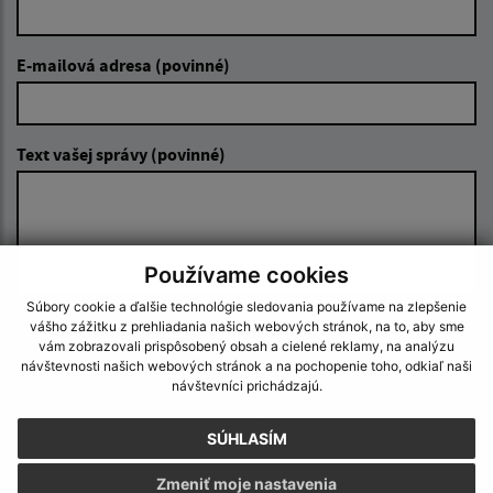
E-mailová adresa (povinné)
Text vašej správy (povinné)
Používame cookies
Súbory cookie a ďalšie technológie sledovania používame na zlepšenie
vášho zážitku z prehliadania našich webových stránok, na to, aby sme
Oboznámil som sa so
spracúvaním osobných
vám zobrazovali prispôsobený obsah a cielené reklamy, na analýzu
údajov
návštevnosti našich webových stránok a na pochopenie toho, odkiaľ naši
návštevníci prichádzajú.
Google reCaptcha Response
Odoslať správu
SÚHLASÍM
Zmeniť moje nastavenia