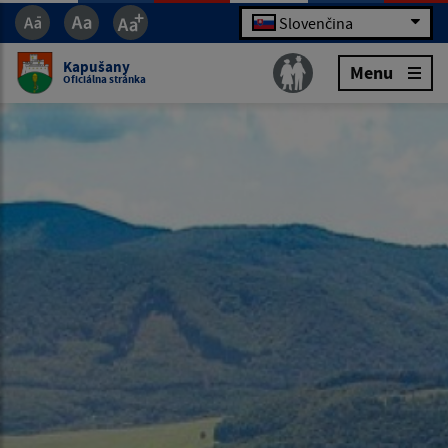
Slovenčina
Kapušany
Menu
Oficiálna stránka