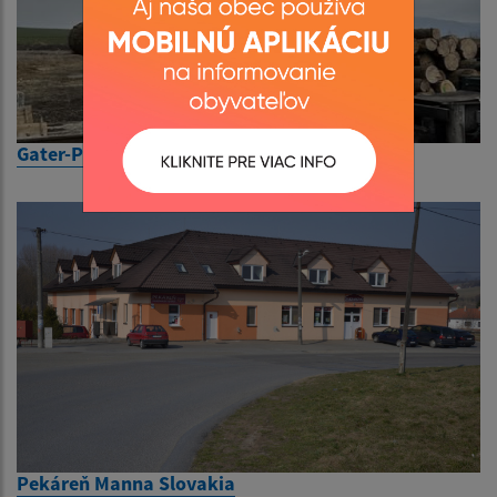
Gater-Píla Kapušany
Pekáreň Manna Slovakia