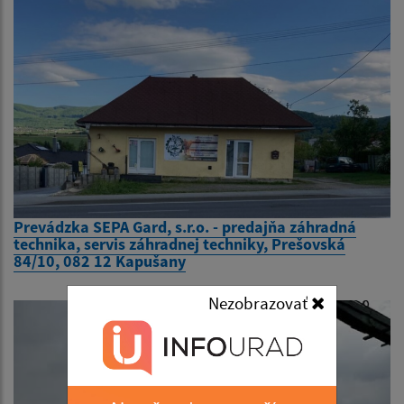
Prevádzka SEPA Gard, s.r.o. - predajňa záhradná
technika, servis záhradnej techniky, Prešovská
84/10, 082 12 Kapušany
Nezobrazovať