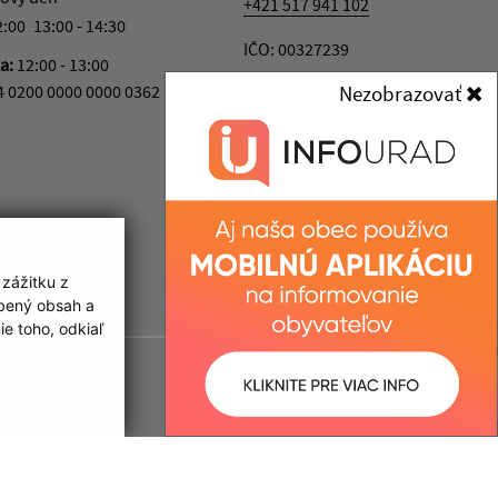
+421 517 941 102
2:00
13:00 - 14:30
IČO: 00327239
ka:
12:00 - 13:00
4 0200 0000 0000 0362
Nezobrazovať
 zážitku z
obený obsah a
e toho, odkiaľ