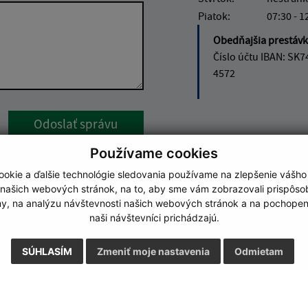
Piatok:
07:30 - 1
Obedňajšia prestáv
Číslo účtu IBAN: SK7
4572
Google reCaptcha Response
Odoslať správu
Používame cookies
okie a ďalšie technológie sledovania používame na zlepšenie vášho
 našich webových stránok, na to, aby sme vám zobrazovali prispôs
my, na analýzu návštevnosti našich webových stránok a na pochopeni
naši návštevníci prichádzajú.
SÚHLASÍM
Zmeniť moje nastavenia
Odmietam