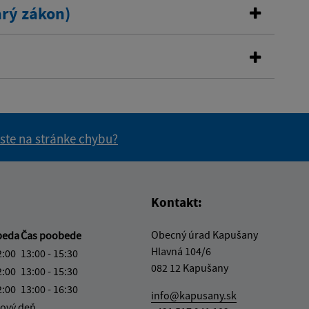
rý zákon)
 ste na stránke chybu?
vás užitočné?
e pre vás užitočné?
Kontakt:
Obecný úrad Kapušany
beda
Čas poobede
Hlavná 104/6
2:00
13:00 - 15:30
082 12 Kapušany
2:00
13:00 - 15:30
2:00
13:00 - 16:30
info@kapusany.sk
ový deň