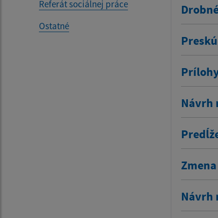
Referát sociálnej práce
Drobné
Ostatné
Preskú
Príloh
Návrh 
Predĺž
Zmena 
Návrh 