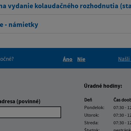
na vydanie kolaudačného rozhodnutia (sta
e - námietky
itočné?
Našli
Áno
Nie
Boli tieto informácie pre 
Boli tieto informáci
Úradné hodiny:
Deň
Čas doo
adresa (povinné)
Pondelok:
07:30 - 1
Utorok:
07:30 - 1
Streda:
07:30 - 1
Štvrtok:
nestránk