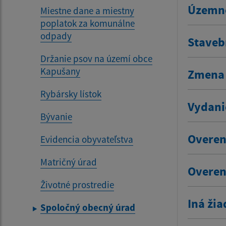
Územno
Miestne dane a miestny
poplatok za komunálne
odpady
Staveb
Držanie psov na území obce
Kapušany
Zmena 
Rybársky lístok
Vydani
Bývanie
Overen
Evidencia obyvateľstva
Matričný úrad
Overen
Životné prostredie
Iná žia
Spoločný obecný úrad