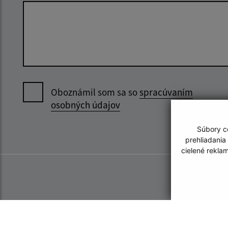
Oboznámil som sa so
spracúvaním
osobných údajov
Súbory co
prehliadania
cielené rekla