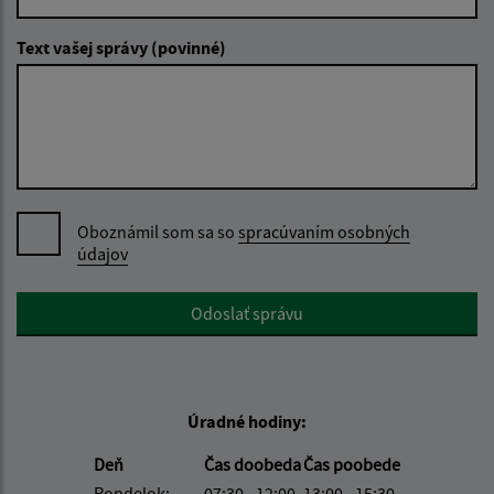
Text vašej správy (povinné)
Oboznámil som sa so
spracúvaním osobných
údajov
Google reCaptcha Response
Odoslať správu
Úradné hodiny:
Deň
Čas doobeda
Čas poobede
Pondelok:
07:30 - 12:00
13:00 - 15:30