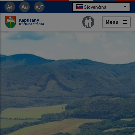
Slovenčina
Kapušany
Menu
Oficiálna stránka