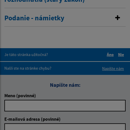
Podanie - námietky
Je táto stránka užitočná?
Áno
Nie
Boli tieto 
Boli 
Našli ste na stránke chybu?
Napíšte nám
Napíšte nám:
Meno (povinné)
E-mailová adresa (povinné)