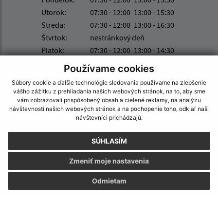
Utorok:
07:30 - 12:00
13:00 - 15:30
Streda:
07:30 - 12:00
13:00 - 16:30
Štvrtok:
nestránkový deň
Piatok:
07:30 - 12:00
13:00 - 14:30
Obedňajšia prestávka:
12:00 - 13:00
Používame cookies
Číslo účtu IBAN: SK74 0200 0000 0000 0362 4572
Súbory cookie a ďalšie technológie sledovania používame na zlepšenie
vášho zážitku z prehliadania našich webových stránok, na to, aby sme
vám zobrazovali prispôsobený obsah a cielené reklamy, na analýzu
návštevnosti našich webových stránok a na pochopenie toho, odkiaľ naši
návštevníci prichádzajú.
Kontakt:
Obecný úrad Kapušany
SÚHLASÍM
Hlavná 104/6
082 12 Kapušany
Zmeniť moje nastavenia
info@kapusany.sk
Odmietam
+421 517 941 102
IČO: 00327239