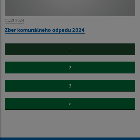
11.12.2024
Zber komunálneho odpadu 2024
1
2
3
>