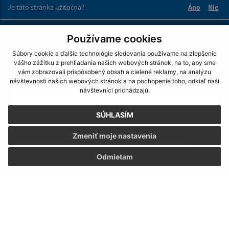
Je táto stránka užitočná?
Áno
Nie
Boli tieto 
Boli 
Našli ste na stránke chybu?
Napíšte nám
Používame cookies
Súbory cookie a ďalšie technológie sledovania používame na zlepšenie
Napíšte nám:
vášho zážitku z prehliadania našich webových stránok, na to, aby sme
vám zobrazovali prispôsobený obsah a cielené reklamy, na analýzu
Meno (povinné)
návštevnosti našich webových stránok a na pochopenie toho, odkiaľ naši
návštevníci prichádzajú.
SÚHLASÍM
E-mailová adresa (povinné)
Zmeniť moje nastavenia
Odmietam
Text vašej správy (povinné)