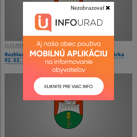
Nezobrazovať
11.12.2024
Rozhlasová relácia Kroniky a ocenená kronikárka
02. 02. 2021, R.Regina