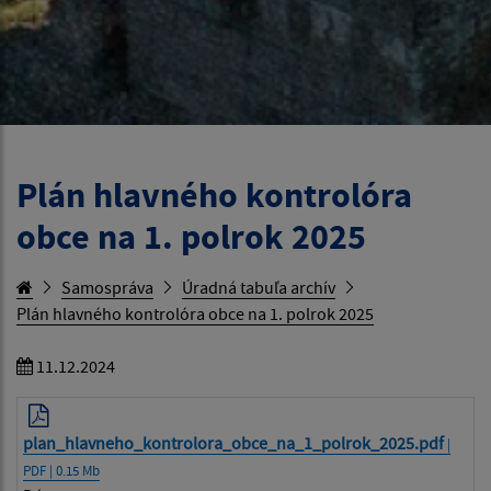
Plán hlavného kontrolóra
obce na 1. polrok 2025
Samospráva
Úradná tabuľa archív
Plán hlavného kontrolóra obce na 1. polrok 2025
11.12.2024
plan_hlavneho_kontrolora_obce_na_1_polrok_2025.pdf
|
PDF | 0.15 Mb