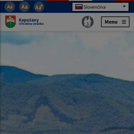
Slovenčina
Kapušany
Menu
Oficiálna stránka