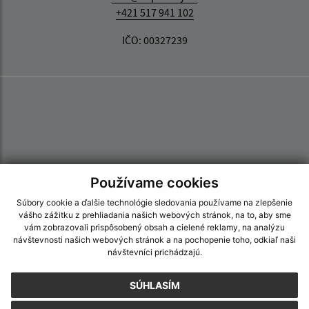
+421 517 941 102
IČO: 00327239
Používame cookies
Súbory cookie a ďalšie technológie sledovania používame na zlepšenie
vášho zážitku z prehliadania našich webových stránok, na to, aby sme
vám zobrazovali prispôsobený obsah a cielené reklamy, na analýzu
návštevnosti našich webových stránok a na pochopenie toho, odkiaľ naši
návštevníci prichádzajú.
SÚHLASÍM
Informácie o stránke: