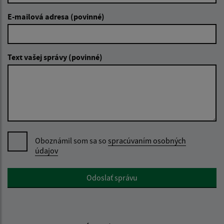
E-mailová adresa (povinné)
Text vašej správy (povinné)
Oboznámil som sa so
spracúvaním osobných
údajov
Google reCaptcha Response
Odoslať správu