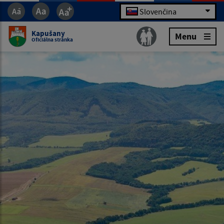
Slovenčina
Kapušany
Menu
Oficiálna stránka