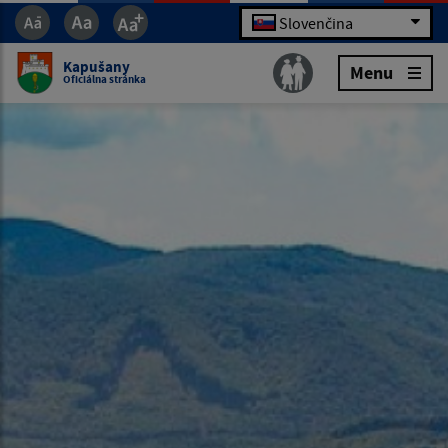
Slovenčina
Kapušany
Menu
Oficiálna stránka