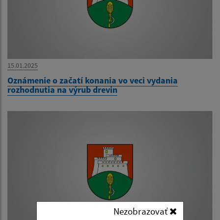
15.01.2025
Oznámenie o začatí konania vo veci vydania
rozhodnutia na výrub drevin
Nezobrazovať