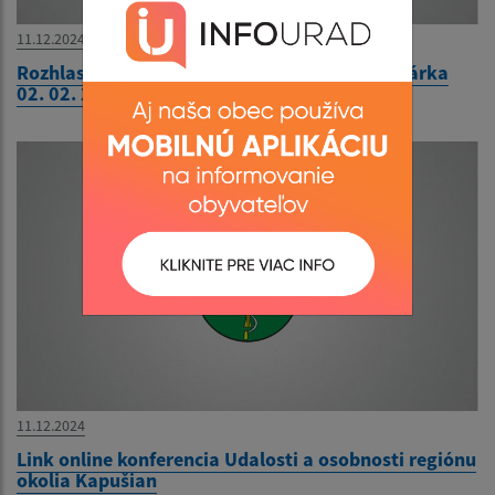
11.12.2024
Rozhlasová relácia Kroniky a ocenená kronikárka
02. 02. 2021, R.Regina
11.12.2024
Link online konferencia Udalosti a osobnosti regiónu
okolia Kapušian