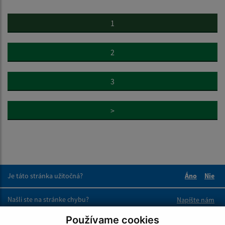
1
2
3
>
Je táto stránka užitočná?
Áno
Nie
Boli tieto 
Boli 
Našli ste na stránke chybu?
Napíšte nám
Používame cookies