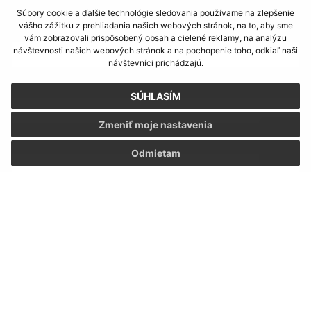
Napíšte nám:
Súbory cookie a ďalšie technológie sledovania používame na zlepšenie
vášho zážitku z prehliadania našich webových stránok, na to, aby sme
Meno (povinné)
vám zobrazovali prispôsobený obsah a cielené reklamy, na analýzu
návštevnosti našich webových stránok a na pochopenie toho, odkiaľ naši
návštevníci prichádzajú.
E-mailová adresa (povinné)
SÚHLASÍM
Zmeniť moje nastavenia
Text vašej správy (povinné)
Odmietam
Oboznámil som sa so
spracúvaním osobných
údajov
Google reCaptcha Response
Odoslať správu