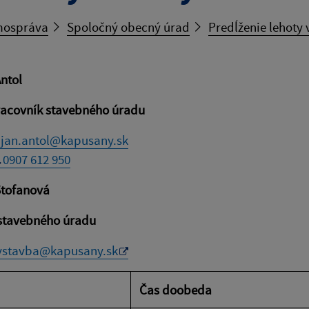
ospráva
Spoločný obecný úrad
Predĺženie lehoty 
Antol
racovník stavebného úradu
jan.antol@kapusany.sk
0907 612 950
Štofanová
 stavebného úradu
ystavba@kapusany.sk
Čas doobeda