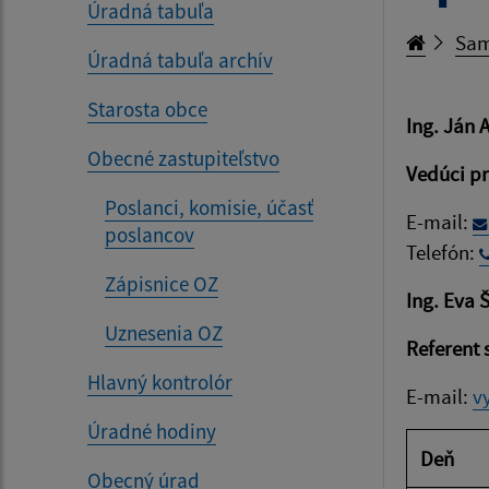
Úradná tabuľa
Sam
Úradná tabuľa archív
Starosta obce
Ing. Ján 
Obecné zastupiteľstvo
Vedúci p
Poslanci, komisie, účasť
E-mail:
poslancov
Telefón:
Zápisnice OZ
Ing. Eva 
Uznesenia OZ
Referent
Hlavný kontrolór
E-mail:
v
Úradné hodiny
Deň
Obecný úrad