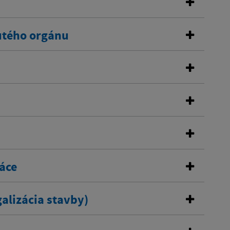
utého orgánu
áce
alizácia stavby)