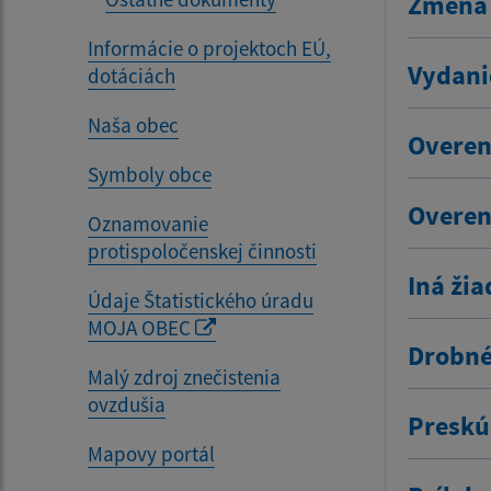
Zmena 
Informácie o projektoch EÚ,
Vydani
dotáciách
Naša obec
Overen
Symboly obce
Overen
Oznamovanie
protispoločenskej činnosti
Iná žia
Údaje Štatistického úradu
MOJA OBEC
Drobné
Malý zdroj znečistenia
ovzdušia
Preskú
Mapovy portál