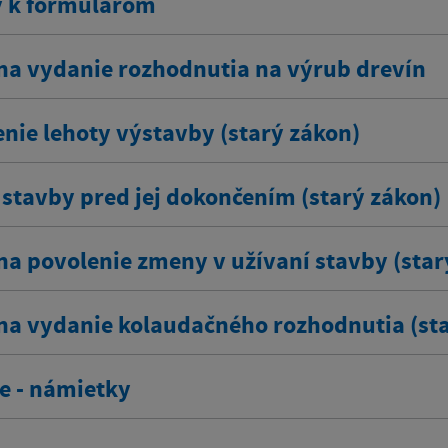
y k formulárom
na vydanie rozhodnutia na výrub drevín
enie lehoty výstavby (starý zákon)
stavby pred jej dokončením (starý zákon)
na povolenie zmeny v užívaní stavby (star
na vydanie kolaudačného rozhodnutia (sta
e - námietky