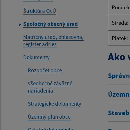
Pondelo
Štruktúra OcÚ
Streda:
Spoločný obecný úrad
Matričný úrad, ohlasovňa,
Piatok:
register adries
Ako 
Dokumenty
Rozpočet obce
Správn
Všeobecné záväzné
nariadenia
Územno
Strategické dokumenty
Staveb
Územný plán obce
Ostatné dokumenty