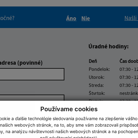
itočné?
Našli
Áno
Nie
Boli tieto informácie pre 
Boli tieto informáci
Úradné hodiny:
Deň
Čas doo
adresa (povinné)
Pondelok:
07:30 - 1
Utorok:
07:30 - 1
Streda:
07:30 - 1
Štvrtok:
nestránk
Piatok:
07:30 - 1
Používame cookies
Obedňajšia prestáv
okie a ďalšie technológie sledovania používame na zlepšenie vášho
Číslo účtu IBAN: SK7
 našich webových stránok, na to, aby sme vám zobrazovali prispôs
4572
my, na analýzu návštevnosti našich webových stránok a na pochopeni
naši návštevníci prichádzajú.