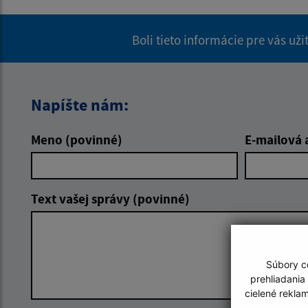
Boli tieto informácie pre vás už
Napíšte nám:
Meno (povinné)
E-mailová 
Text vašej správy (povinné)
Súbory co
prehliadania
cielené rekla