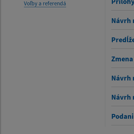
Príloh
Voľby a referendá
Návrh 
Predĺž
Zmena 
Návrh 
Návrh 
Podani