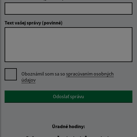
Text vašej správy (povinné)
Oboznámil som sa so
spracúvaním osobných
údajov
Google reCaptcha Response
Odoslať správu
Úradné hodiny: