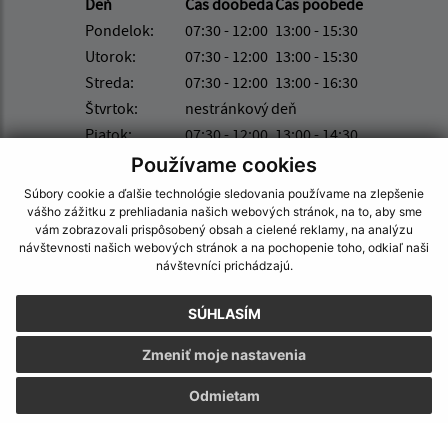
Deň
Čas doobeda
Čas poobede
Pondelok:
07:30 - 12:00
13:00 - 15:30
Utorok:
07:30 - 12:00
13:00 - 15:30
Streda:
07:30 - 12:00
13:00 - 16:30
Štvrtok:
nestránkový deň
Piatok:
07:30 - 12:00
13:00 - 14:30
Používame cookies
Obedňajšia prestávka:
12:00 - 13:00
Číslo účtu IBAN: SK74 0200 0000 0000 0362 4572
Súbory cookie a ďalšie technológie sledovania používame na zlepšenie
vášho zážitku z prehliadania našich webových stránok, na to, aby sme
vám zobrazovali prispôsobený obsah a cielené reklamy, na analýzu
návštevnosti našich webových stránok a na pochopenie toho, odkiaľ naši
návštevníci prichádzajú.
Kontakt:
Obecný úrad Kapušany
SÚHLASÍM
Hlavná 104/6
Zmeniť moje nastavenia
082 12 Kapušany
Odmietam
info@kapusany.sk
+421 517 941 102