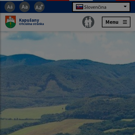
Slovenčina
Kapušany
Menu
Oficiálna stránka