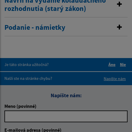
Návrh na vydanie kolaudačného
rozhodnutia (starý zákon)
Podanie - námietky
Je táto stránka užitočná?
Áno
Nie
Boli tieto 
Boli 
Našli ste na stránke chybu?
Napíšte nám
Napíšte nám:
Meno (povinné)
E-mailová adresa (povinné)