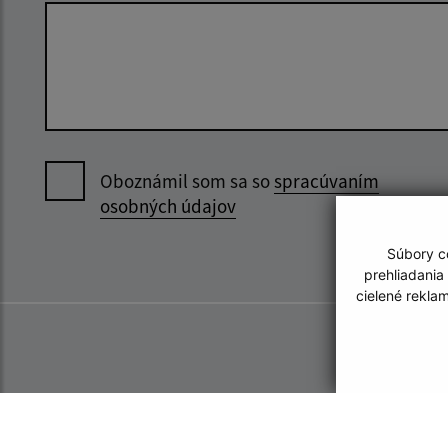
Oboznámil som sa so
spracúvaním
osobných údajov
Súbory co
prehliadania
cielené rekla