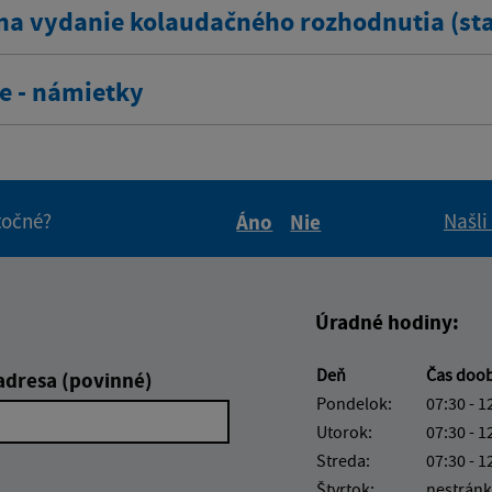
na vydanie kolaudačného rozhodnutia (sta
e - námietky
itočné?
Našli
Áno
Nie
Boli tieto informácie pre 
Boli tieto informáci
Úradné hodiny:
Deň
Čas doo
adresa (povinné)
Pondelok:
07:30 - 1
Utorok:
07:30 - 1
Streda:
07:30 - 1
Štvrtok:
nestránk