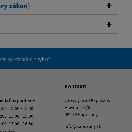
rý zákon)
 ste na stránke chybu?
vás užitočné?
e pre vás užitočné?
Kontakt:
Obecný úrad Kapušany
beda
Čas poobede
Hlavná 104/6
2:00
13:00 - 15:30
082 12 Kapušany
2:00
13:00 - 15:30
2:00
13:00 - 16:30
info@kapusany.sk
ový deň