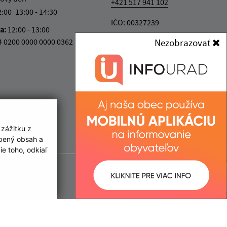
+421 517 941 102
2:00
13:00 - 14:30
IČO: 00327239
ka:
12:00 - 13:00
4 0200 0000 0000 0362
Nezobrazovať
 zážitku z
obený obsah a
e toho, odkiaľ