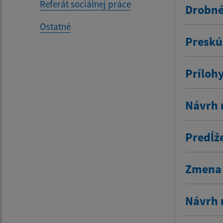
Referát sociálnej práce
Drobné
Ostatné
Preskú
Príloh
Návrh 
Predĺž
Zmena 
Návrh 