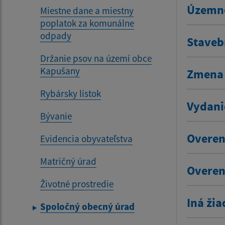
Územno
Miestne dane a miestny
poplatok za komunálne
odpady
Staveb
Držanie psov na území obce
Kapušany
Zmena 
Rybársky lístok
Vydani
Bývanie
Overen
Evidencia obyvateľstva
Matričný úrad
Overen
Životné prostredie
Iná žia
Spoločný obecný úrad