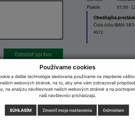
Piatok:
07:30 - 1
Obedňajšia prestáv
Číslo účtu IBAN: SK7
4572
Google reCaptcha Response
Odoslať správu
Používame cookies
okie a ďalšie technológie sledovania používame na zlepšenie vášho
 našich webových stránok, na to, aby sme vám zobrazovali prispôs
my, na analýzu návštevnosti našich webových stránok a na pochopeni
naši návštevníci prichádzajú.
SÚHLASÍM
Zmeniť moje nastavenia
Odmietam