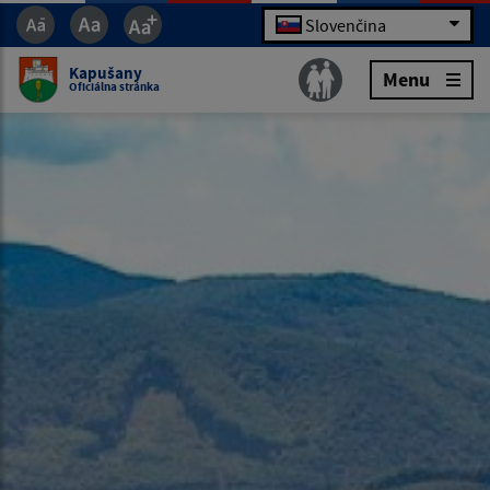
Slovenčina
Kapušany
Menu
Oficiálna stránka