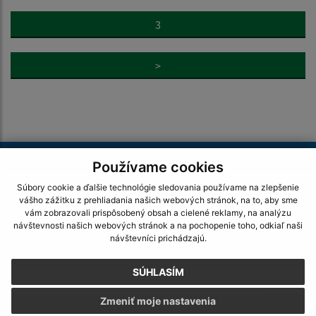
3
>
Je táto stránka užitočná?
Áno
Nie
Používame cookies
Boli tieto 
Boli 
Súbory cookie a ďalšie technológie sledovania používame na zlepšenie
Našli ste na stránke chybu?
Napíšte nám
vášho zážitku z prehliadania našich webových stránok, na to, aby sme
vám zobrazovali prispôsobený obsah a cielené reklamy, na analýzu
návštevnosti našich webových stránok a na pochopenie toho, odkiaľ naši
Napíšte nám:
návštevníci prichádzajú.
Meno (povinné)
SÚHLASÍM
Zmeniť moje nastavenia
E-mailová adresa (povinné)