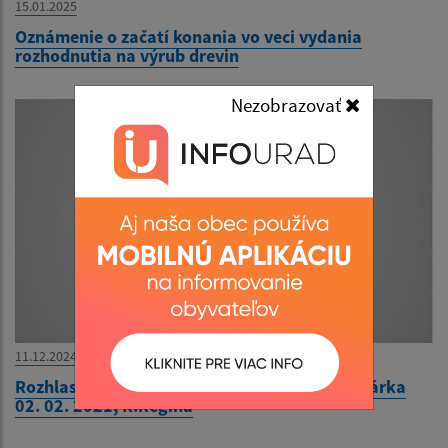
15.01.2025
Oznámenie o začatí konania vo veci vydania
rozhodnutia na výrub drevin
Nezobrazovať
11.12.2024
Rozhlasová relácia Kroniky a ocenená kronikárka
02. 02. 2021, R.Regina