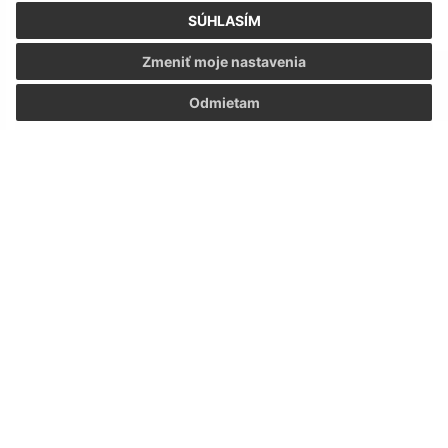
SÚHLASÍM
Zmeniť moje nastavenia
Odmietam
Starostovský punč 21.12.2025
1
2
...
11
>