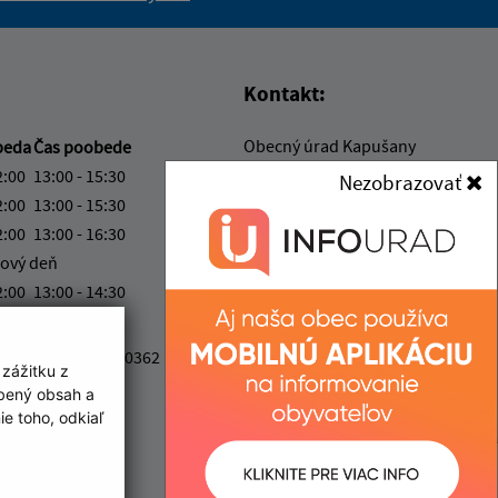
vás užitočné?
e pre vás užitočné?
Kontakt:
Obecný úrad Kapušany
beda
Čas poobede
Hlavná 104/6
2:00
13:00 - 15:30
Nezobrazovať
082 12 Kapušany
2:00
13:00 - 15:30
2:00
13:00 - 16:30
info@kapusany.sk
ový deň
+421 517 941 102
2:00
13:00 - 14:30
IČO: 00327239
ka:
12:00 - 13:00
4 0200 0000 0000 0362
 zážitku z
obený obsah a
e toho, odkiaľ