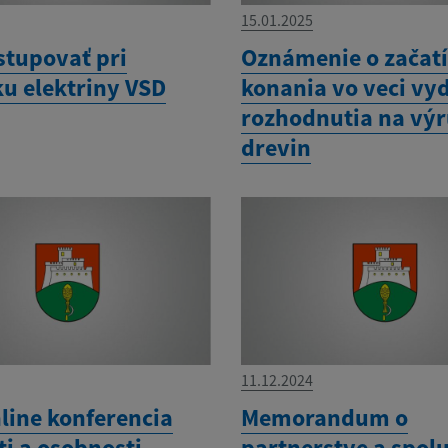
15.01.2025
stupovať pri
Oznámenie o začat
u elektriny VSD
konania vo veci vy
rozhodnutia na vý
drevin
11.12.2024
line konferencia
Memorandum o
ti a osobnosti
partnerstve a spol