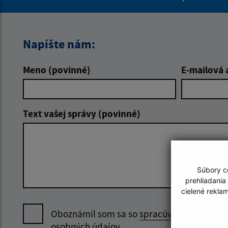
Napíšte nám:
Meno (povinné)
E-mailová 
Text vašej správy (povinné)
Súbory co
prehliadania
cielené rekla
Oboznámil som sa so
spracúvaním
osobných údajov