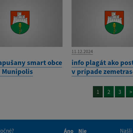
11.12.2024
apušany smart obce
info plagát ako po
 Munipolis
v prípade zemetras
1
2
3
>
itočné?
Našli
Áno
Nie