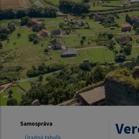
Ver
Samospráva
Úradná tabuľa