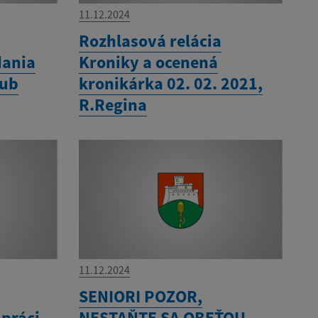
11.12.2024
í
Rozhlasová relácia
dania
Kroniky a ocenená
rub
kronikárka 02. 02. 2021,
R.Regina
11.12.2024
SENIORI POZOR,
upráci
NESTAŇTE SA OBEŤOU