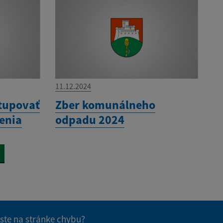
11.12.2024
stupovať
Zber komunálneho
enia
odpadu 2024
 ste na stránke chybu?