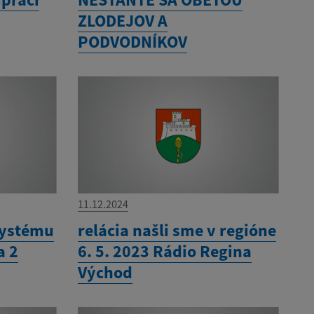
ZLODEJOV A
PODVODNÍKOV
11.12.2024
systému
relácia našli sme v regióne
a 2
6. 5. 2023 Rádio Regina
Východ