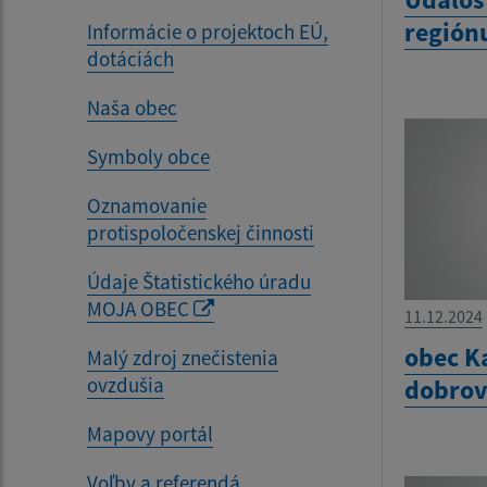
región
Informácie o projektoch EÚ,
dotáciách
Naša obec
Symboly obce
Oznamovanie
protispoločenskej činnosti
Údaje Štatistického úradu
MOJA OBEC
11.12.2024
obec K
Malý zdroj znečistenia
ovzdušia
dobrov
Mapovy portál
Voľby a referendá