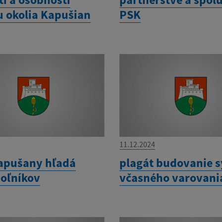
u okolia Kapušian
PSK
11.12.2024
apušany hľadá
plagát budovanie 
oľníkov
včasného varovani