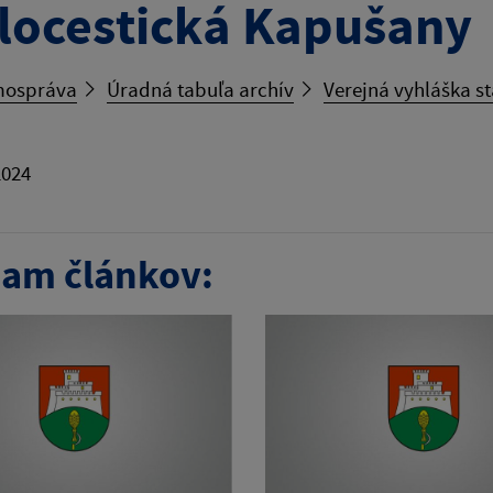
locestická Kapušany
ospráva
Úradná tabuľa archív
Verejná vyhláška s
2024
am článkov: