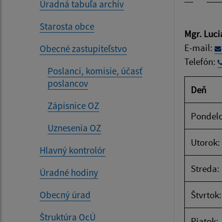
Úradná tabuľa archív
Starosta obce
Mgr. Luc
E-mail:
Obecné zastupiteľstvo
Telefón:
Poslanci, komisie, účasť
poslancov
Deň
Zápisnice OZ
Pondelo
Uznesenia OZ
Utorok:
Hlavný kontrolór
Streda:
Úradné hodiny
Obecný úrad
Štvrtok:
Štruktúra OcÚ
Piatok: