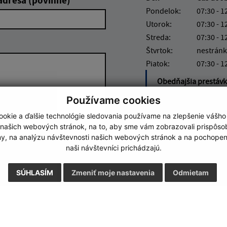
adresa (povinné)
Pondelok:
07:30 - 1
Utorok:
07:30 - 1
Streda:
07:30 - 1
Štvrtok:
nestránk
Piatok:
07:30 - 1
Obedňajšia prestáv
Číslo účtu IBAN: SK7
Používame cookies
4572
okie a ďalšie technológie sledovania používame na zlepšenie vášho
 našich webových stránok, na to, aby sme vám zobrazovali prispôs
my, na analýzu návštevnosti našich webových stránok a na pochopeni
Google reCaptcha Response
Odoslať správu
naši návštevníci prichádzajú.
SÚHLASÍM
Zmeniť moje nastavenia
Odmietam