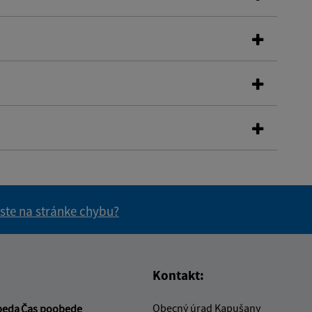
 ste na stránke chybu?
vás užitočné?
e pre vás užitočné?
Kontakt:
Obecný úrad Kapušany
beda
Čas poobede