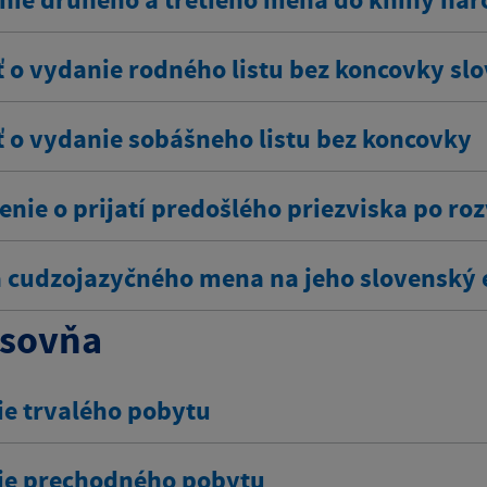
ť o vydanie rodného listu bez koncovky s
ť o vydanie sobášneho listu bez koncovky
nie o prijatí predošlého priezviska po r
 cudzojazyčného mena na jeho slovenský 
sovňa
ie trvalého pobytu
ie prechodného pobytu