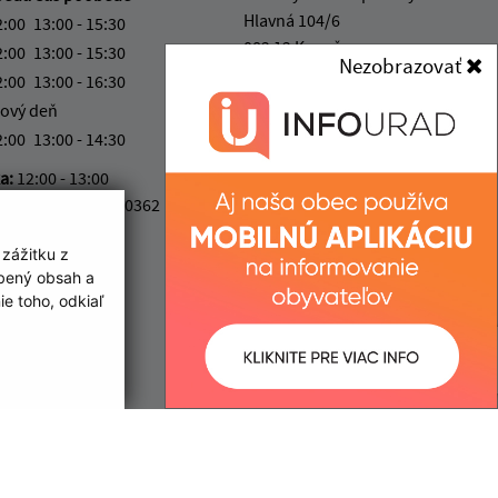
Hlavná 104/6
2:00
13:00 - 15:30
082 12 Kapušany
2:00
13:00 - 15:30
Nezobrazovať
2:00
13:00 - 16:30
info@kapusany.sk
ový deň
+421 517 941 102
2:00
13:00 - 14:30
IČO: 00327239
ka:
12:00 - 13:00
4 0200 0000 0000 0362
 zážitku z
obený obsah a
e toho, odkiaľ