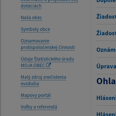
dotáciách
Žiados
Naša obec
Symboly obce
Žiados
Oznamovanie
protispoločenskej činnosti
Oznáme
Údaje Štatistického úradu
MOJA OBEC
Úprava
Malý zdroj znečistenia
Ohla
ovzdušia
Mapovy portál
Hlásen
Voľby a referendá
Hlásen