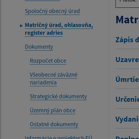
Spoločný obecný úrad
Matr
Matričný úrad, ohlasovňa,
register adries
Zápis 
Dokumenty
Uzavre
Rozpočet obce
Všeobecné záväzné
Úmrtie
nariadenia
Strategické dokumenty
Určeni
Územný plán obce
Vydani
Ostatné dokumenty
Doplne
Informácie o projektoch EÚ,