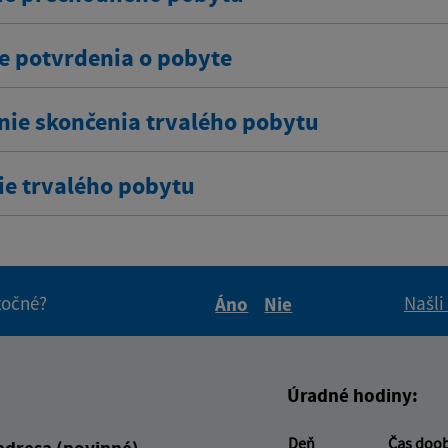
e potvrdenia o pobyte
nie skončenia trvalého pobytu
ie trvalého pobytu
itočné?
Našli
Áno
Nie
Boli tieto informácie pre 
Boli tieto informáci
Úradné hodiny:
Deň
Čas doo