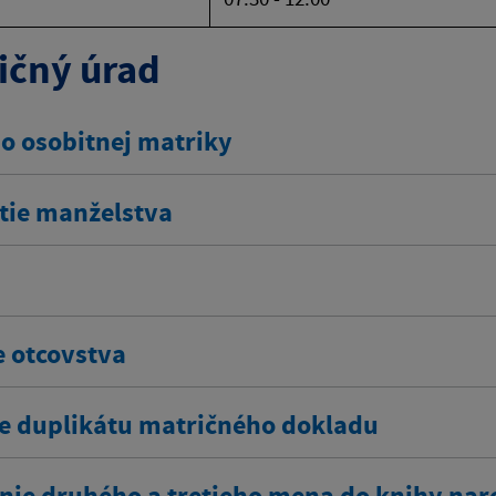
ičný úrad
do osobitnej matriky
tie manželstva
e otcovstva
e duplikátu matričného dokladu
nie druhého a tretieho mena do knihy nar