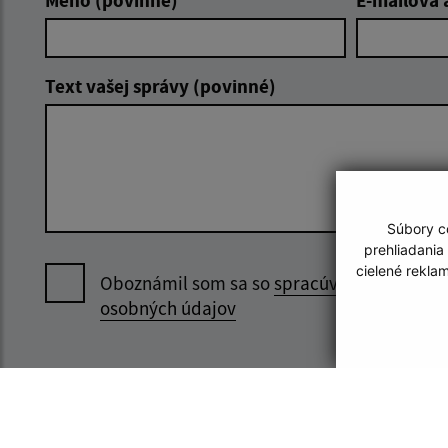
Meno (povinné)
E-mailová 
Text vašej správy (povinné)
Súbory co
prehliadania
cielené rekla
Oboznámil som sa so
spracúvaním
osobných údajov