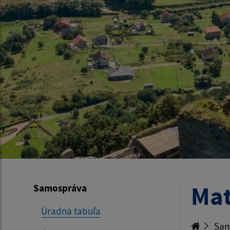
Mat
Samospráva
Úradná tabuľa
Sam