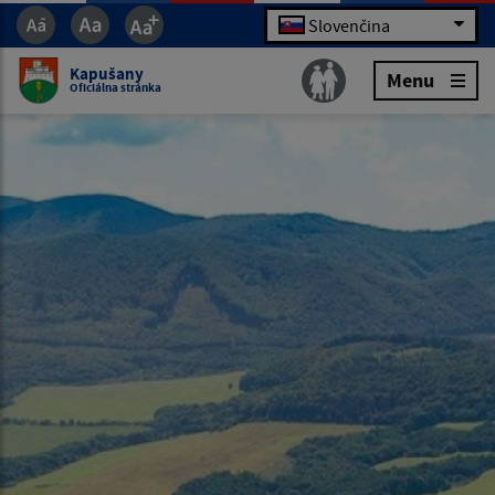
Slovenčina
Kapušany
Menu
Oficiálna stránka