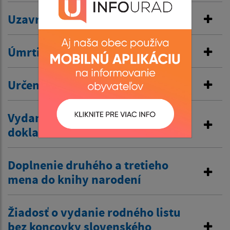
Uzavretie manželstva
Úmrtie
Určenie otcovstva
Vydanie duplikátu matričného
dokladu
Doplnenie druhého a tretieho
mena do knihy narodení
Žiadosť o vydanie rodného listu
bez koncovky slovenského