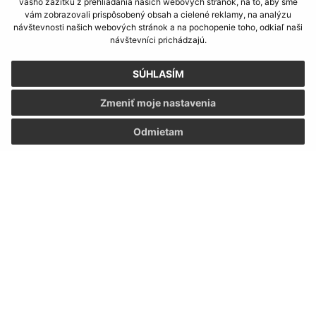
Kontakt:
vášho zážitku z prehliadania našich webových stránok, na to, aby sme
vám zobrazovali prispôsobený obsah a cielené reklamy, na analýzu
návštevnosti našich webových stránok a na pochopenie toho, odkiaľ naši
Obecný úrad Kapušany
návštevníci prichádzajú.
Hlavná 104/6
082 12 Kapušany
SÚHLASÍM
info@kapusany.sk
Zmeniť moje nastavenia
+421 517 941 102
Odmietam
IČO: 00327239