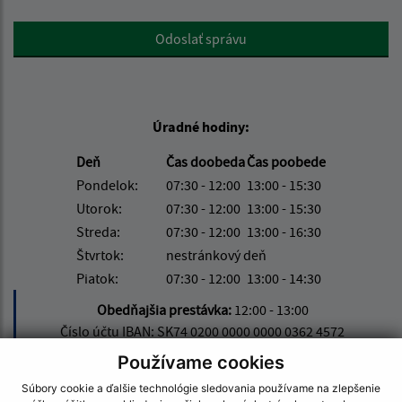
Google reCaptcha Response
Odoslať správu
Úradné hodiny:
Deň
Čas doobeda
Čas poobede
Pondelok:
07:30 - 12:00
13:00 - 15:30
Utorok:
07:30 - 12:00
13:00 - 15:30
Streda:
07:30 - 12:00
13:00 - 16:30
Štvrtok:
nestránkový deň
Piatok:
07:30 - 12:00
13:00 - 14:30
Obedňajšia prestávka:
12:00 - 13:00
Číslo účtu IBAN: SK74 0200 0000 0000 0362 4572
Používame cookies
Súbory cookie a ďalšie technológie sledovania používame na zlepšenie