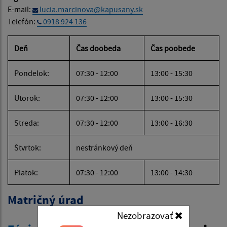
E-mail:
lucia.marcinova@kapusany.sk
Telefón:
0918 924 136
Deň
Čas doobeda
Čas poobede
Pondelok:
07:30 - 12:00
13:00 - 15:30
Utorok:
07:30 - 12:00
13:00 - 15:30
Streda:
07:30 - 12:00
13:00 - 16:30
Štvrtok:
nestránkový deň
Piatok:
07:30 - 12:00
13:00 - 14:30
Matričný úrad
Nezobrazovať