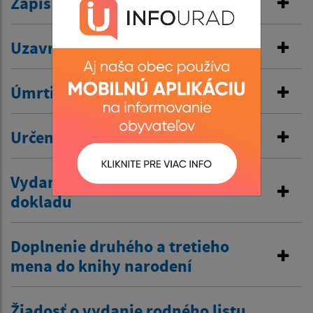
Zápis do osobitnej matriky
Uzavretie manželstva
Úmrtie
Určenie otcovstva
Vydanie duplikátu matričného
dokladu
Doplnenie druhého a tretieho
mena do knihy narodení
Žiadosť o vydanie rodného listu