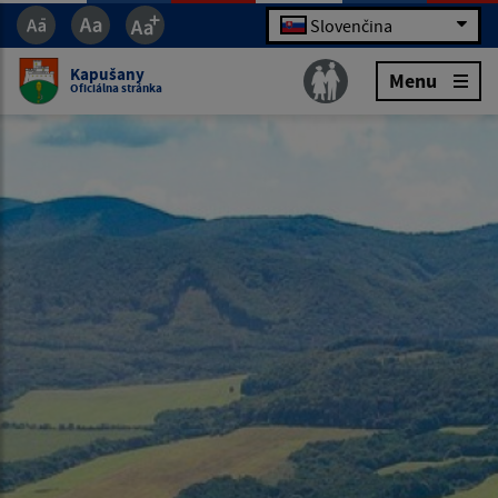
Slovenčina
Kapušany
Menu
Oficiálna stránka