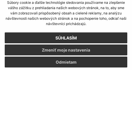
Súbory cookie a ďalšie technológie sledovania používame na zlepšenie
vášho zážitku z prehliadania našich webových stránok, na to, aby sme
Kontakt:
vám zobrazovali prispôsobený obsah a cielené reklamy, na analýzu
návštevnosti našich webových stránok a na pochopenie toho, odkiaľ naši
Obecný úrad Kapušany
návštevníci prichádzajú.
Hlavná 104/6
082 12 Kapušany
SÚHLASÍM
info@kapusany.sk
Zmeniť moje nastavenia
+421 517 941 102
Odmietam
IČO: 00327239