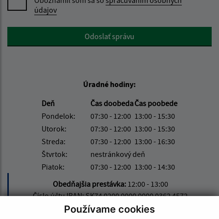
Oboznámil som sa so
spracúvaním osobných
údajov
Google reCaptcha Response
Odoslať správu
Úradné hodiny:
Deň
Čas doobeda
Čas poobede
Pondelok:
07:30 - 12:00
13:00 - 15:30
Utorok:
07:30 - 12:00
13:00 - 15:30
Streda:
07:30 - 12:00
13:00 - 16:30
Štvrtok:
nestránkový deň
Piatok:
07:30 - 12:00
13:00 - 14:30
Obedňajšia prestávka:
12:00 - 13:00
Číslo účtu IBAN: SK74 0200 0000 0000 0362 4572
Používame cookies