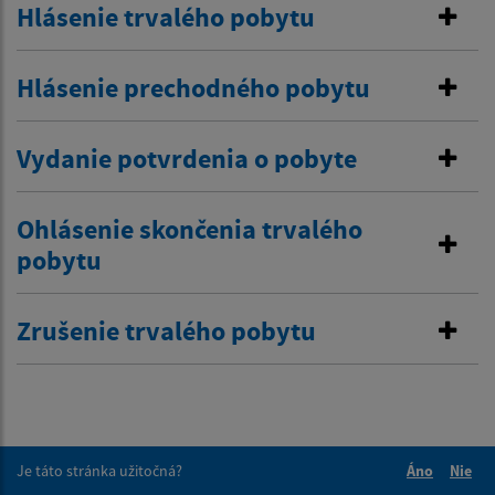
Hlásenie trvalého pobytu
Hlásenie prechodného pobytu
Vydanie potvrdenia o pobyte
Ohlásenie skončenia trvalého
pobytu
Zrušenie trvalého pobytu
Je táto stránka užitočná?
Áno
Nie
Boli tieto 
Boli 