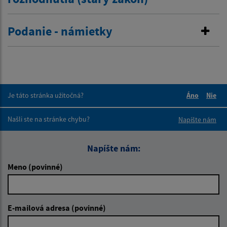
Podanie - námietky
Je táto stránka užitočná?
Áno
Nie
Boli tieto 
Boli 
Našli ste na stránke chybu?
Napíšte nám
Napíšte nám:
Meno (povinné)
E-mailová adresa (povinné)