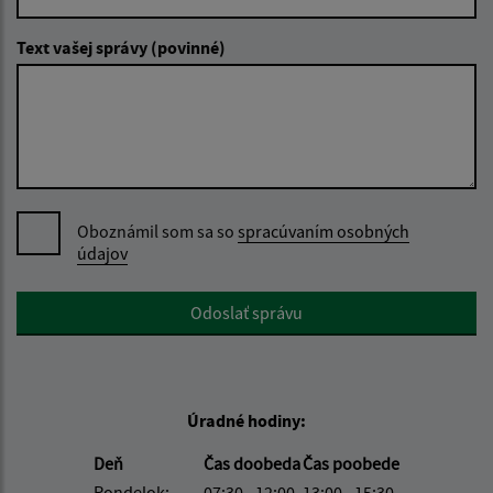
Text vašej správy (povinné)
Oboznámil som sa so
spracúvaním osobných
údajov
Google reCaptcha Response
Odoslať správu
Úradné hodiny:
Deň
Čas doobeda
Čas poobede
Pondelok:
07:30 - 12:00
13:00 - 15:30