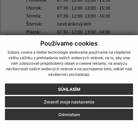
Utorok:
07:30 - 12:00
13:00 - 15:30
Streda:
07:30 - 12:00
13:00 - 16:30
Štvrtok:
nestránkový deň
Piatok:
07:30 - 12:00
13:00 - 14:30
Obedňajšia prestávka:
12:00 - 13:00
Používame cookies
Číslo účtu IBAN: SK74 0200 0000 0000 0362 4572
Súbory cookie a ďalšie technológie sledovania používame na zlepšenie
vášho zážitku z prehliadania našich webových stránok, na to, aby sme
vám zobrazovali prispôsobený obsah a cielené reklamy, na analýzu
návštevnosti našich webových stránok a na pochopenie toho, odkiaľ naši
návštevníci prichádzajú.
Kontakt:
Obecný úrad Kapušany
SÚHLASÍM
Hlavná 104/6
082 12 Kapušany
Zmeniť moje nastavenia
info@kapusany.sk
Odmietam
+421 517 941 102
IČO: 00327239