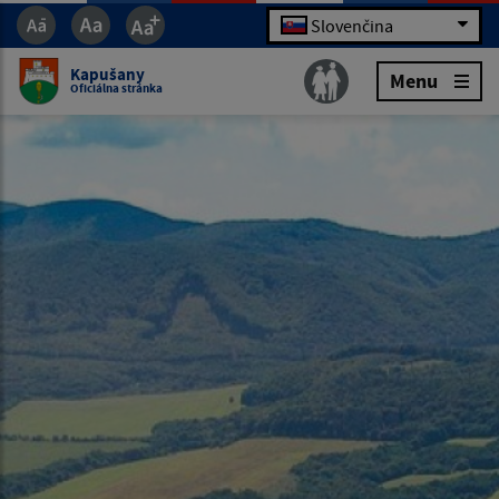
Slovenčina
Kapušany
Menu
Oficiálna stránka