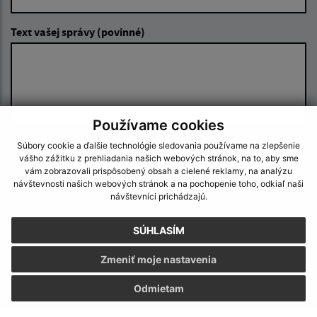
Text vašej správy (povinné)
Používame cookies
Súbory cookie a ďalšie technológie sledovania používame na zlepšenie
Oboznámil som sa so
spracúvaním osobných
vášho zážitku z prehliadania našich webových stránok, na to, aby sme
údajov
vám zobrazovali prispôsobený obsah a cielené reklamy, na analýzu
návštevnosti našich webových stránok a na pochopenie toho, odkiaľ naši
Google reCaptcha Response
návštevníci prichádzajú.
Odoslať správu
SÚHLASÍM
Zmeniť moje nastavenia
Úradné hodiny:
Odmietam
Deň
Čas doobeda
Čas poobede