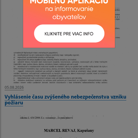
05.08.2026
Vyhlásenie času zvýšeného nebezpečenstva vzniku
požiaru