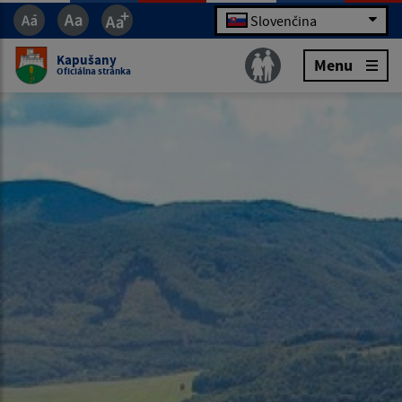
Slovenčina
Kapušany
Menu
Oficiálna stránka