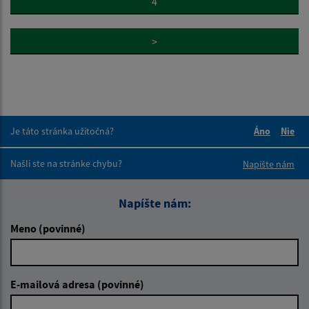
4
>
Je táto stránka užitočná?
Áno
Nie
Boli tieto 
Boli 
Našli ste na stránke chybu?
Napíšte nám
Napíšte nám:
Meno (povinné)
E-mailová adresa (povinné)