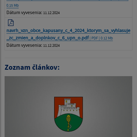
0.15 Mb
Dátum vyvesenia:
11.12.2024
navrh_vzn_obce_kapusany_c_4_2024_ktorym_sa_vyhlasuje
_zc_zmien_a_doplnkov_c_6_upn_o.pdf
| PDF | 0.12 Mb
Dátum vyvesenia:
11.12.2024
Zoznam článkov: