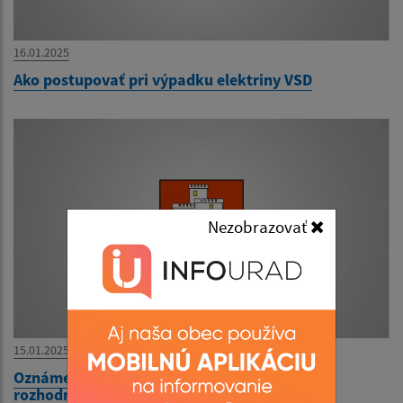
16.01.2025
Ako postupovať pri výpadku elektriny VSD
Nezobrazovať
15.01.2025
Oznámenie o začatí konania vo veci vydania
rozhodnutia na výrub drevin