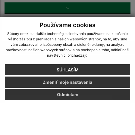
>
Používame cookies
Súbory cookie a ďalšie technológie sledovania používame na zlepšenie
vášho zážitku z prehliadania našich webových stránok, na to, aby sme
vám zobrazovali prispôsobený obsah a cielené reklamy, na analýzu
Je táto stránka užitočná?
Áno
Nie
návštevnosti našich webových stránok a na pochopenie toho, odkiaľ naši
Boli tieto 
Boli 
návštevníci prichádzajú.
Našli ste na stránke chybu?
Napíšte nám
SÚHLASÍM
Napíšte nám:
Zmeniť moje nastavenia
Meno (povinné)
Odmietam
E-mailová adresa (povinné)