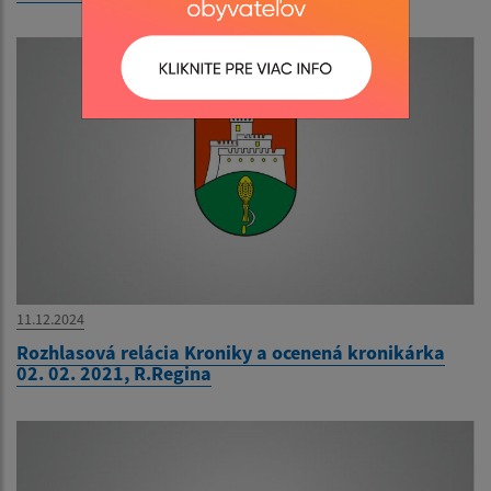
11.12.2024
Rozhlasová relácia Kroniky a ocenená kronikárka
02. 02. 2021, R.Regina