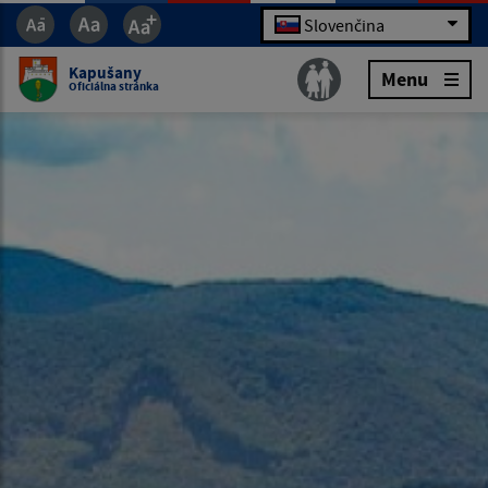
Slovenčina
Kapušany
Menu
Oficiálna stránka