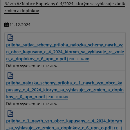
Návrh VZN obce Kapušany č. 4/2024, ktorým sa vyhlasuje zánik
zmien a doplnkov
11.12.2024
priloha_sutlac_schemy_priloha_nalozka_schemy_navrh_vz
n_obce_kapusany_c_4_2024_ktorym_sa_vyhlasuje_zc_zmie
n_a_doplnkov_c_6_upn_o.pdf
| PDF | 0.34 Mb
Dátum vyvesenia:
11.12.2024
priloha_nalozka_schemy_priloha_c_1_navrh_vzn_obce_ka
pusany_c_4_2024_ktorym_sa_vyhlasuje_zc_zmien_a_dopln
kov_c_6_upn_o.pdf
| PDF | 0.04 Mb
Dátum vyvesenia:
11.12.2024
priloha_c_1_navrh_vzn_obce_kapusany_c_4_2024_ktorym
_sa_vyhlasuje_zc_zmien_a_doplnkov_c_6_upn_o.pdf
| PDF |