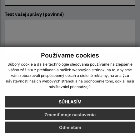
Text vašej správy (povinné)
Používame cookies
Súbory cookie a ďalšie technológie sledovania používame na zlepšenie
Oboznámil som sa so
spracúvaním osobných
vášho zážitku z prehliadania našich webových stránok, na to, aby sme
údajov
vám zobrazovali prispôsobený obsah a cielené reklamy, na analýzu
návštevnosti našich webových stránok a na pochopenie toho, odkiaľ naši
Google reCaptcha Response
návštevníci prichádzajú.
Odoslať správu
SÚHLASÍM
Zmeniť moje nastavenia
Úradné hodiny:
Odmietam
Deň
Čas doobeda
Čas poobede