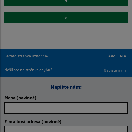
4
>
Je táto stránka užitočná?
Áno
Nie
Boli tieto 
Boli 
Našli ste na stránke chybu?
Napíšte nám
Napíšte nám:
Meno (povinné)
E-mailová adresa (povinné)