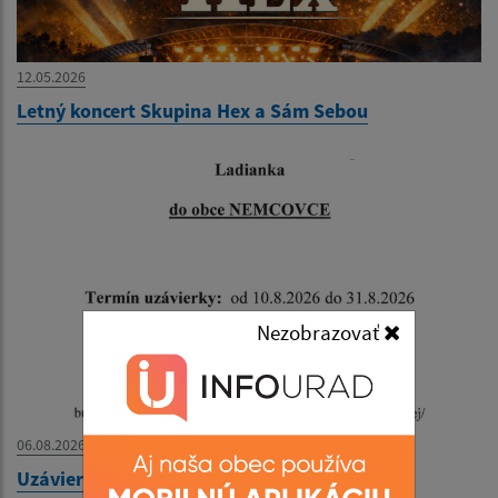
12.05.2026
Letný koncert Skupina Hex a Sám Sebou
Nezobrazovať
06.08.2026
Uzávierka cesty do obce Nemcovce