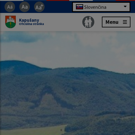
Slovenčina
Kapušany
Menu
Oficiálna stránka