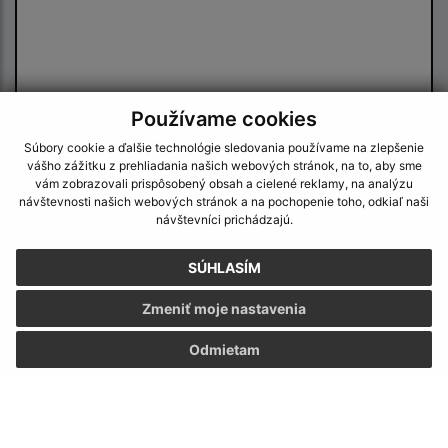
Používame cookies
Oboznámil som sa so
spracúvaním osobných
Súbory cookie a ďalšie technológie sledovania používame na zlepšenie
údajov
vášho zážitku z prehliadania našich webových stránok, na to, aby sme
vám zobrazovali prispôsobený obsah a cielené reklamy, na analýzu
Google reCaptcha Response
návštevnosti našich webových stránok a na pochopenie toho, odkiaľ naši
Odoslať správu
návštevníci prichádzajú.
SÚHLASÍM
Úradné hodiny:
Zmeniť moje nastavenia
Deň
Čas doobeda
Čas poobede
Odmietam
Pondelok:
07:30 - 12:00
13:00 - 15:30
Utorok:
07:30 - 12:00
13:00 - 15:30
Streda:
07:30 - 12:00
13:00 - 16:30