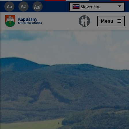
Slovenčina
Kapušany
Menu
Oficiálna stránka