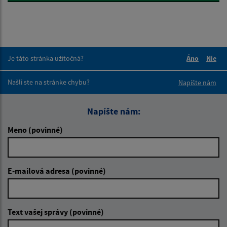
Je táto stránka užitočná?
Áno
Nie
Boli tieto 
Boli 
Našli ste na stránke chybu?
Napíšte nám
Napíšte nám:
Meno (povinné)
E-mailová adresa (povinné)
Text vašej správy (povinné)