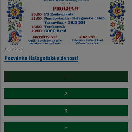
15.07.2026
Pozvánka Haľagošské slávnosti
1
2
3
>