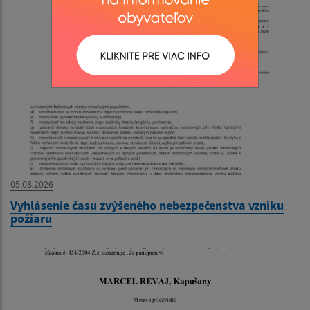
05.08.2026
Vyhlásenie času zvýšeného nebezpečenstva vzniku
požiaru