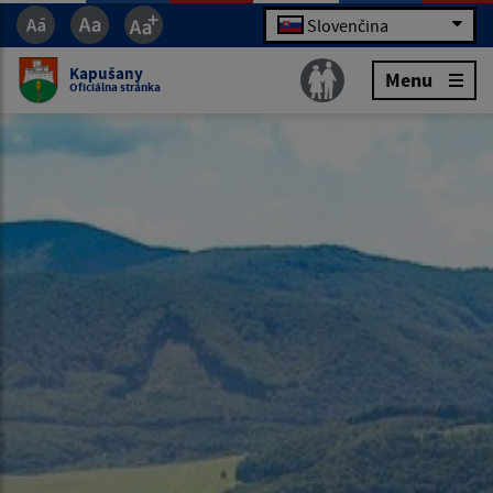
Slovenčina
Kapušany
Menu
Oficiálna stránka