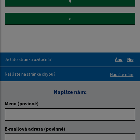
4
>
Je táto stránka užitočná?
Áno
Nie
Boli tieto 
Boli 
Našli ste na stránke chybu?
Napíšte nám
Napíšte nám:
Meno (povinné)
E-mailová adresa (povinné)