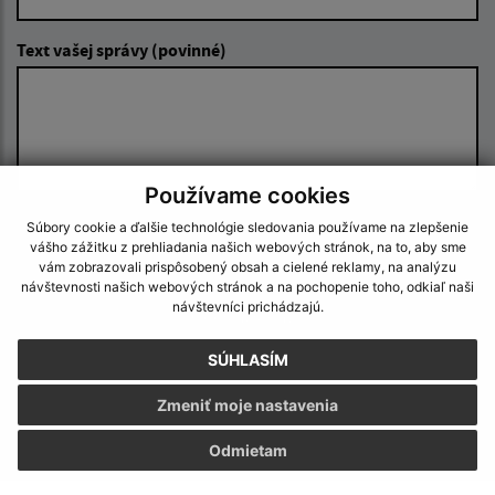
Text vašej správy (povinné)
Používame cookies
Súbory cookie a ďalšie technológie sledovania používame na zlepšenie
Oboznámil som sa so
spracúvaním osobných
vášho zážitku z prehliadania našich webových stránok, na to, aby sme
údajov
vám zobrazovali prispôsobený obsah a cielené reklamy, na analýzu
návštevnosti našich webových stránok a na pochopenie toho, odkiaľ naši
Google reCaptcha Response
návštevníci prichádzajú.
Odoslať správu
SÚHLASÍM
Zmeniť moje nastavenia
Úradné hodiny:
Odmietam
Deň
Čas doobeda
Čas poobede