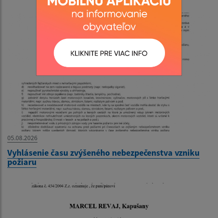
05.08.2026
Vyhlásenie času zvýšeného nebezpečenstva vzniku
požiaru