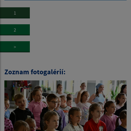
1
2
>
Zoznam fotogalérií: