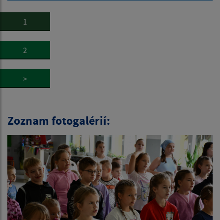
1
2
>
Zoznam fotogalérií: